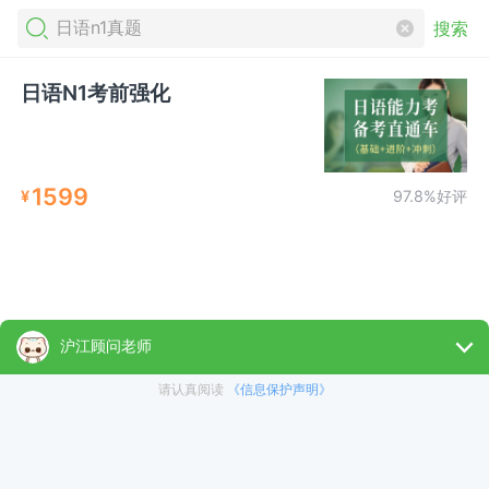
搜索
日语N1考前强化
1599
¥
97.8%好评