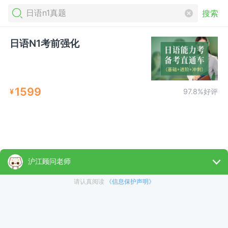
搜索
日语N1考前强化
1599
¥
97.8%好评