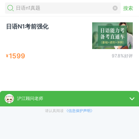
搜索
日语N1考前强化
1599
¥
97.8%好评