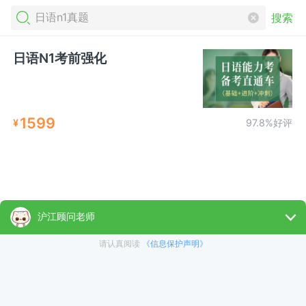
搜索
日语N1考前强化
1599
¥
97.8%好评