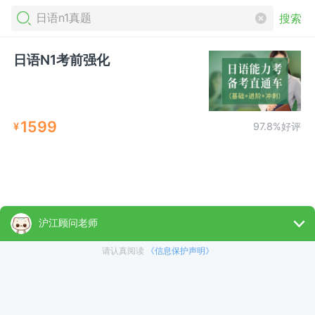
搜索
日语N1考前强化
1599
¥
97.8%好评