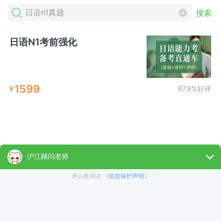
搜索
日语N1考前强化
1599
¥
97.8%好评