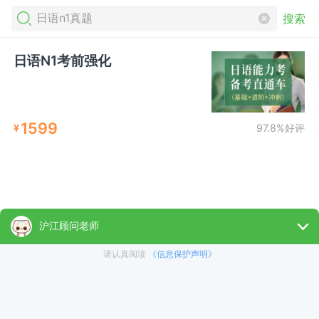
搜索
日语N1考前强化
1599
¥
97.8%好评