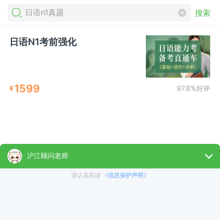
搜索
日语N1考前强化
1599
¥
97.8%好评