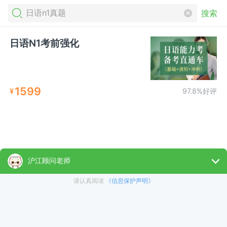
搜索
日语N1考前强化
1599
¥
97.8%好评