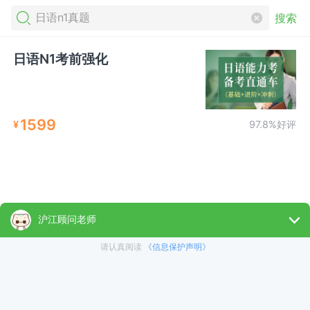
搜索
日语N1考前强化
1599
¥
97.8%好评