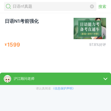
搜索
日语N1考前强化
1599
¥
97.8%好评