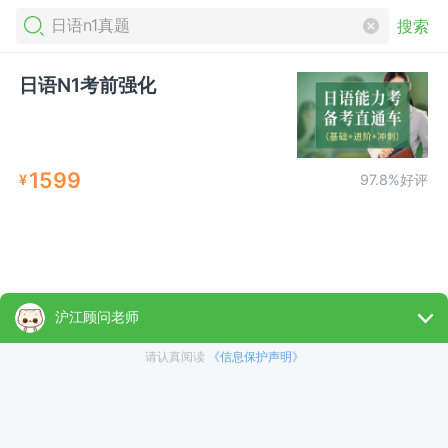
搜索
日语N1考前强化
1599
¥
97.8%好评