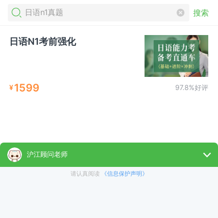
搜索
日语N1考前强化
1599
¥
97.8%好评