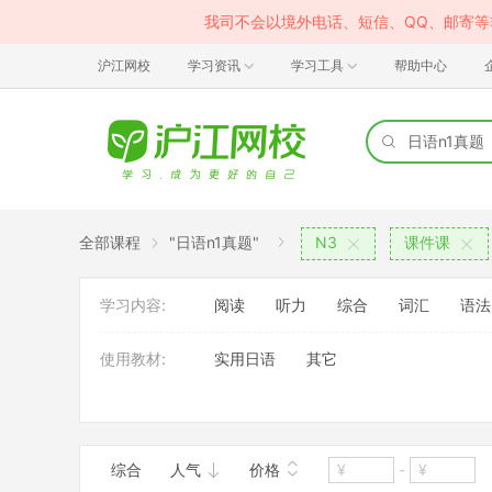
我司不会以境外电话、短信、QQ、邮寄
沪江网校
学习资讯
学习工具
帮助中心
全部课程
"日语n1真题"
N3
课件课
学习内容:
阅读
听力
综合
词汇
语法
使用教材:
实用日语
其它
班型:
大班
综合
人气
价格
-