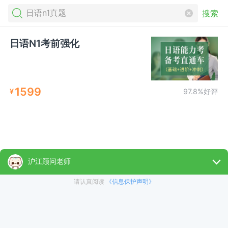
搜索
日语N1考前强化
1599
¥
97.8%好评