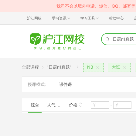
我司不会以境外电话、短信、QQ、邮寄
沪江网校
学习资讯
学习工具
帮助中心
全部课程
"日语n1真题"
N3
大班
授课模式:
课件课
综合
人气
价格
-