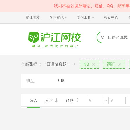
我司不会以境外电话、短信、QQ、邮寄
沪江网校
学习资讯
学习工具
帮助中心
全部课程
"日语n1真题"
N3
词汇
班型:
大班
综合
人气
价格
-