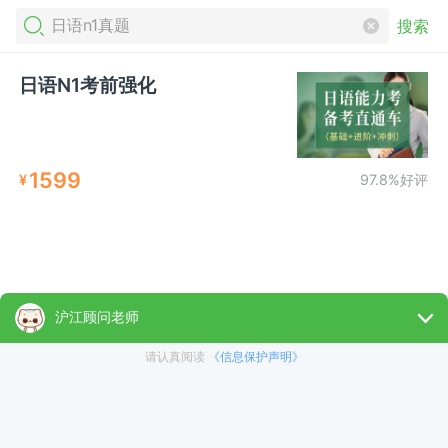
搜索
日语N1考前强化
1599
¥
97.8%好评