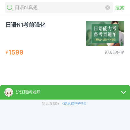
搜索
日语N1考前强化
1599
¥
97.8%好评