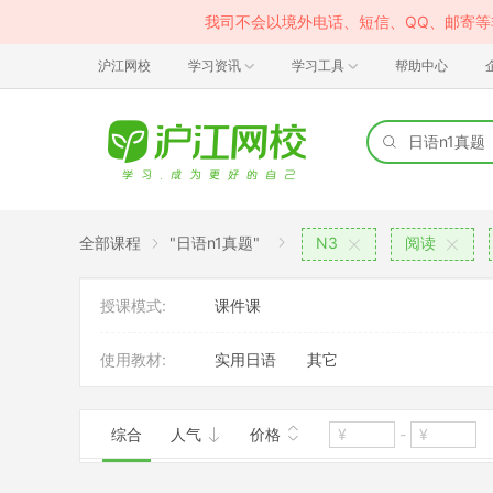
我司不会以境外电话、短信、QQ、邮寄
沪江网校
学习资讯
学习工具
帮助中心
全部课程
"日语n1真题"
N3
阅读
授课模式:
课件课
使用教材:
实用日语
其它
综合
人气
价格
-