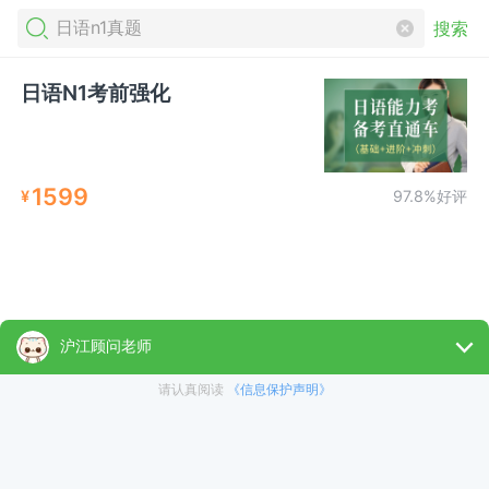
搜索
日语N1考前强化
1599
¥
97.8%好评