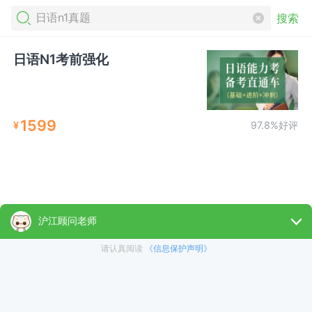
搜索
日语N1考前强化
1599
¥
97.8%好评