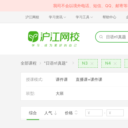
我司不会以境外电话、短信、QQ、邮寄
沪江网校
学习资讯
学习工具
帮助中心
全部课程
"日语n1真题"
N3
N4
授课模式:
课件课
直播课+课件课
班型:
大班
综合
人气
价格
-