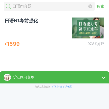
搜索
日语N1考前强化
1599
¥
97.8%好评