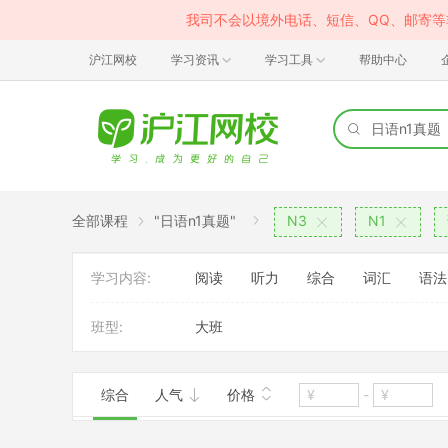
我司不会以境外电话、短信、QQ、邮寄
沪江网校
学习资讯
学习工具
帮助中心
全部课程
"日语n1真题"
N3
N1
学习内容:
阅读
听力
综合
词汇
语法
班型:
大班
综合
人气
价格
-