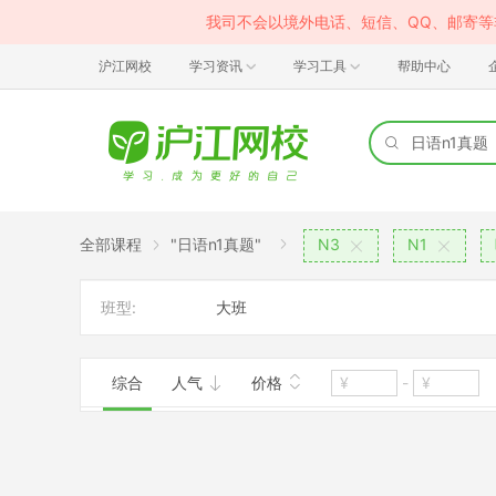
我司不会以境外电话、短信、QQ、邮寄
沪江网校
学习资讯
学习工具
帮助中心
全部课程
"日语n1真题"
N3
N1
班型:
大班
综合
人气
价格
-