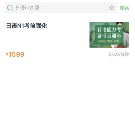
搜索
日语N1考前强化
1599
¥
97.8%好评