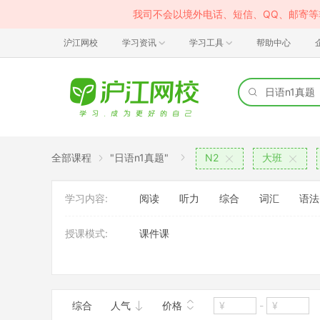
我司不会以境外电话、短信、QQ、邮寄
沪江网校
学习资讯
学习工具
帮助中心
全部课程
"日语n1真题"
N2
大班
学习内容:
阅读
听力
综合
词汇
语法
授课模式:
课件课
使用教材:
实用日语
其它
综合
人气
价格
-