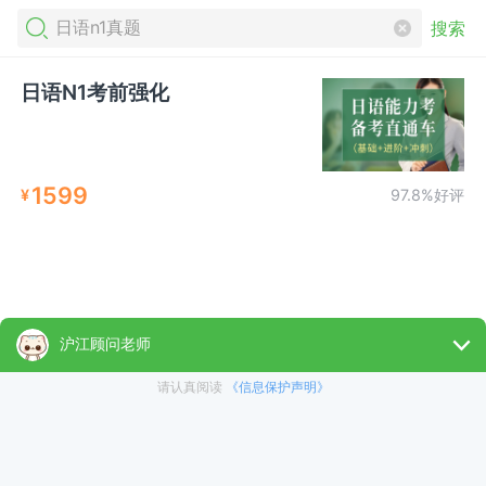
搜索
日语N1考前强化
1599
¥
97.8%好评