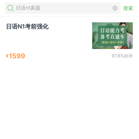
搜索
日语N1考前强化
1599
¥
97.8%好评