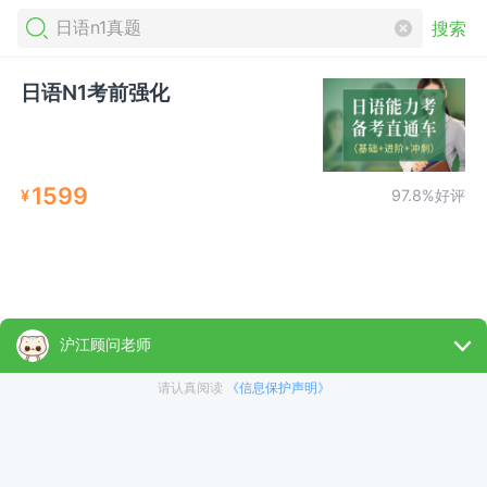
搜索
日语N1考前强化
1599
¥
97.8%好评