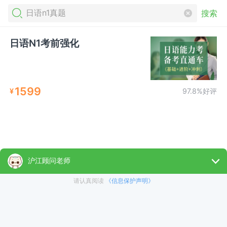
搜索
日语N1考前强化
1599
¥
97.8%好评