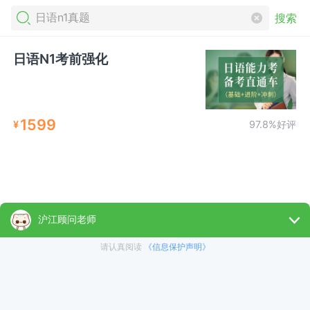
搜索
日语N1考前强化
1599
¥
97.8%好评