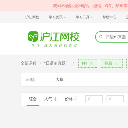
我司不会以境外电话、短信、QQ、邮寄
沪江网校
学习资讯
学习工具
帮助中心
全部课程
"日语n1真题"
N1
综合
班型:
大班
综合
人气
价格
-