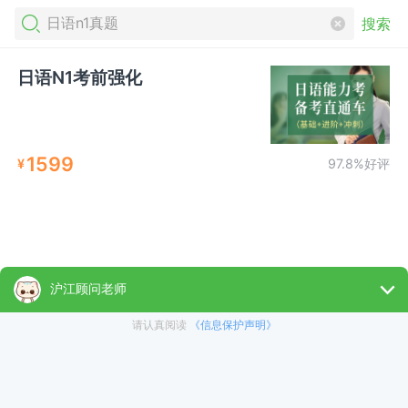
搜索
日语N1考前强化
1599
¥
97.8%好评