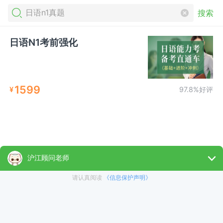
搜索
日语N1考前强化
1599
¥
97.8%好评