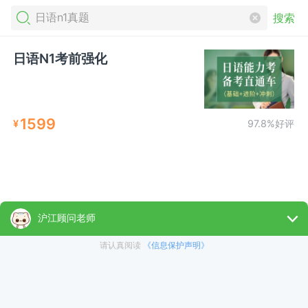
搜索
日语N1考前强化
1599
¥
97.8%好评