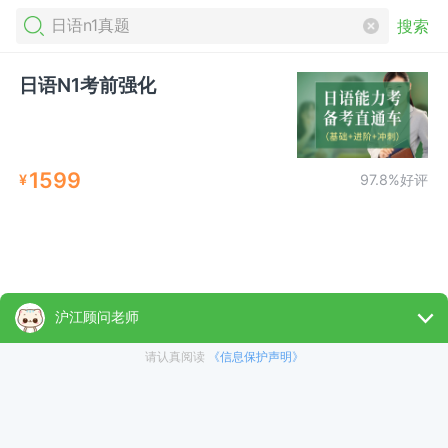
搜索
日语N1考前强化
1599
¥
97.8%好评