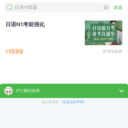
搜索
日语N1考前强化
1599
¥
97.8%好评