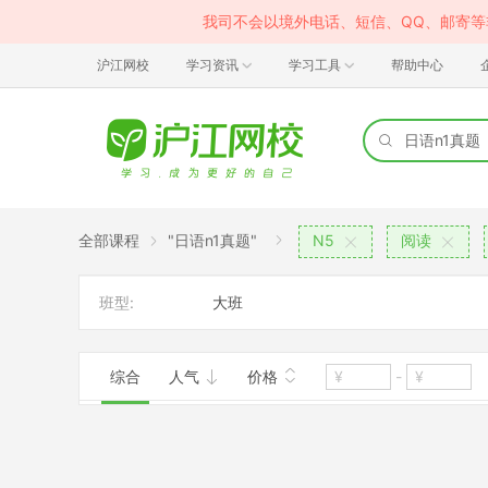
我司不会以境外电话、短信、QQ、邮寄
沪江网校
学习资讯
学习工具
帮助中心
全部课程
"日语n1真题"
N5
阅读
班型:
大班
综合
人气
价格
-