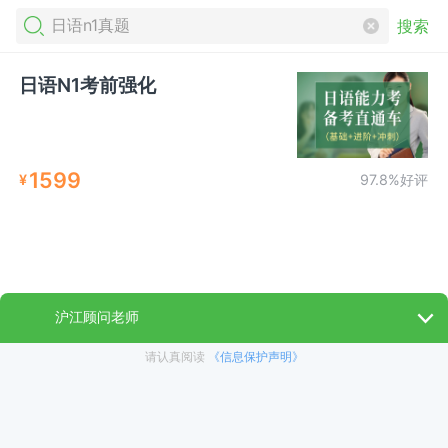
搜索
日语N1考前强化
1599
¥
97.8%好评