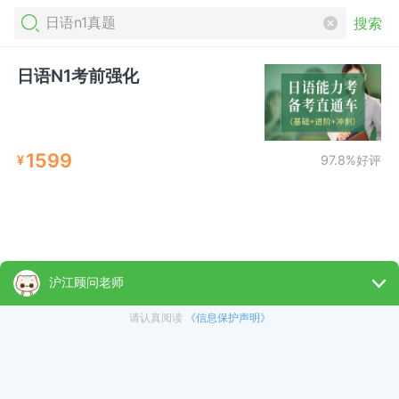
搜索
日语N1考前强化
1599
¥
97.8%好评