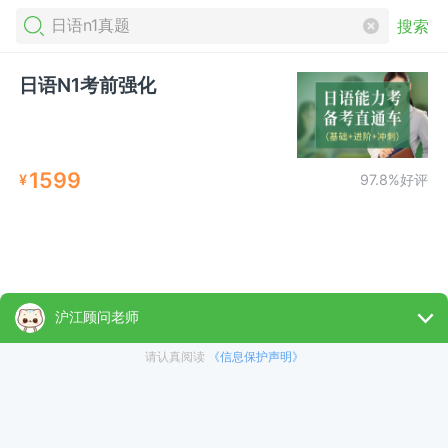
搜索
日语N1考前强化
1599
¥
97.8%好评