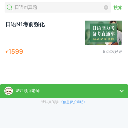
搜索
日语N1考前强化
1599
¥
97.8%好评