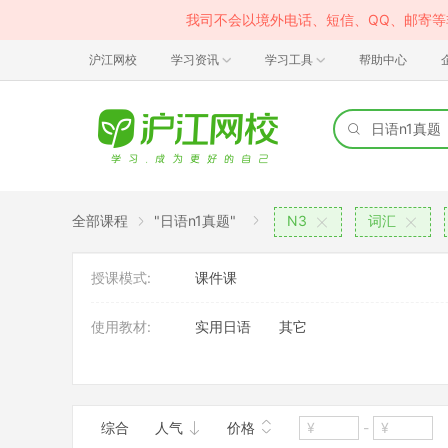
我司不会以境外电话、短信、QQ、邮寄
沪江网校
学习资讯
学习工具
帮助中心
全部课程
"日语n1真题"
N3
词汇
授课模式:
课件课
使用教材:
实用日语
其它
班型:
大班
综合
人气
价格
-