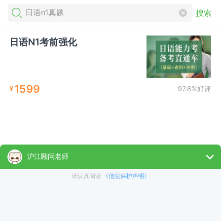
搜索
日语N1考前强化
1599
¥
97.8%好评