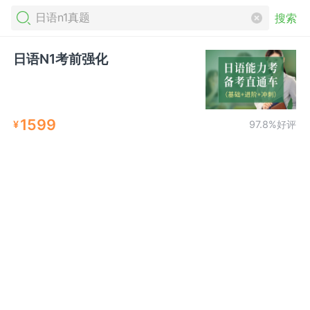
搜索
日语N1考前强化
1599
¥
97.8%好评