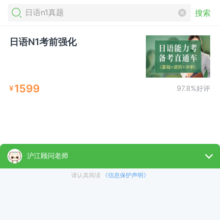
搜索
日语N1考前强化
1599
¥
97.8%好评