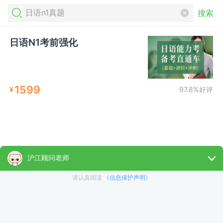
搜索
日语N1考前强化
1599
¥
97.8%好评