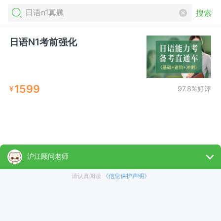
搜索
日语N1考前强化
1599
¥
97.8%好评